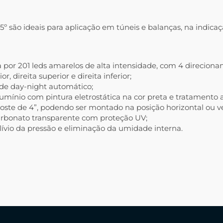
º são ideais para aplicação em túneis e balanças, na indicaçã
 por 201 leds amarelos de alta intensidade, com 4 direcion
r, direita superior e direita inferior;
de day-night automático;
mínio com pintura eletrostática na cor preta e tratamento a
ste de 4”, podendo ser montado na posição horizontal ou ver
carbonato transparente com proteção UV;
 alívio da pressão e eliminação da umidade interna.