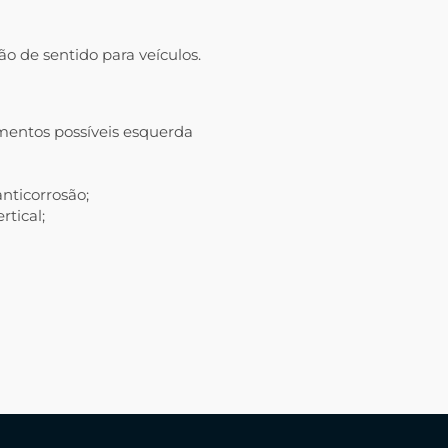
o de sentido para veículos.
amentos possíveis esquerda
nticorrosão;
tical;