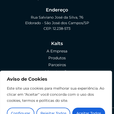
Endereço
Rua Salviano José da Silva, 76
Eldorado - São José dos Campos/SP
CEP: 12.238-573
Kalts
A Empresa
Produtos
Parceiros
Manutenção
FAQ
Aviso de Cookies
Política de Privacidade
Este site usa cookies para melhorar sua experiência. Ao
Política de Envio e Devolução
clicar em "Aceitar" você concorda com o uso dos
cookies, termos e políticas do site.
Configurar
Rejeitar Todos
Aceitar Todos
© 2022 Kalts Indústria. Todos os direitos reservados.
Criação Site: