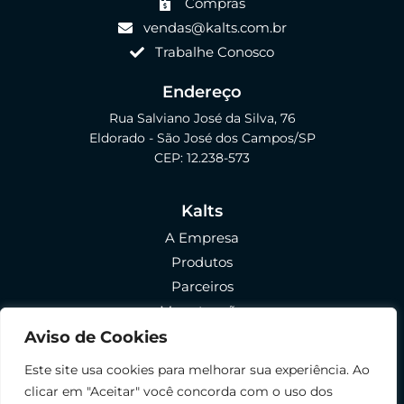
Compras
vendas@kalts.com.br
Trabalhe Conosco
Endereço
Rua Salviano José da Silva, 76
Eldorado - São José dos Campos/SP
CEP: 12.238-573
Kalts
A Empresa
Produtos
Parceiros
Manutenção
FAQ
Aviso de Cookies
Política de Privacidade
Este site usa cookies para melhorar sua experiência. Ao
Política de Envio e Devolução
clicar em "Aceitar" você concorda com o uso dos