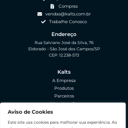
Compras
vendas@kalts.com.br
Trabalhe Conosco
Endereço
Rua Salviano José da Silva, 76
Eldorado - São José dos Campos/SP
CEP: 12.238-573
Kalts
A Empresa
Produtos
Parceiros
Manutenção
FAQ
Aviso de Cookies
Política de Privacidade
Este site usa cookies para melhorar sua experiência. Ao
Política de Envio e Devolução